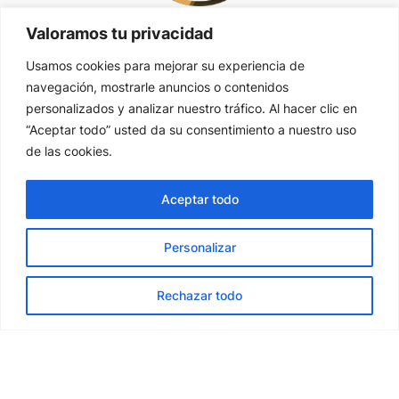
ENLACES DIRECTOS
Valoramos tu privacidad
Inicio
Usamos cookies para mejorar su experiencia de
navegación, mostrarle anuncios o contenidos
Quienes somos
personalizados y analizar nuestro tráfico. Al hacer clic en
Nuestra carta
“Aceptar todo” usted da su consentimiento a nuestro uso
de las cookies.
Contacto
Aceptar todo
CATEGORIAS
Bocadillos
Personalizar
Tostas
ES
Rechazar todo
Cafés
Creps
DOCUMENTOS LEGALES