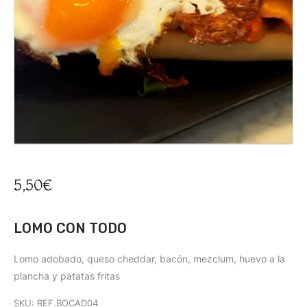
5,50
€
LOMO CON TODO
Lomo adobado, queso cheddar, bacón, mezclum, huevo a la
plancha y patatas fritas
SKU:
REF.BOCAD04