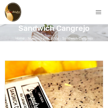
Sandwich Cangrejo
Home
Nuestros productos
Sandwich Cangrejo
/
/